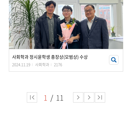
사회학과 정시윤학생 총장상(모범상) 수상
2024.11.19
사회학과
2176
1
11